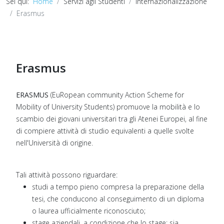
Sei qui:
Home
Servizi agli Studenti
Internazionalizzazione
Erasmus
Erasmus
ERASMUS
(EuRopean community Action Scheme for
Mobility of University Students) promuove la mobilità e lo
scambio dei giovani universitari tra gli Atenei Europei, al fine
di compiere attività di studio equivalenti a quelle svolte
nell'Università di origine.
Tali attività possono riguardare:
studi a tempo pieno compresa la preparazione della
tesi, che conducono al conseguimento di un diploma
o laurea ufficialmente riconosciuto;
stage aziendali, a condizione che lo stage: sia